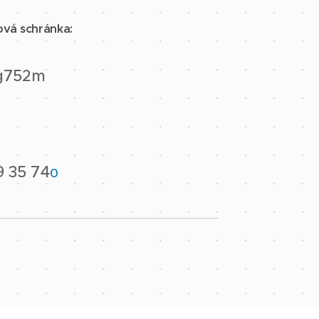
ová schránka:
g752m
:
9 35 74
0