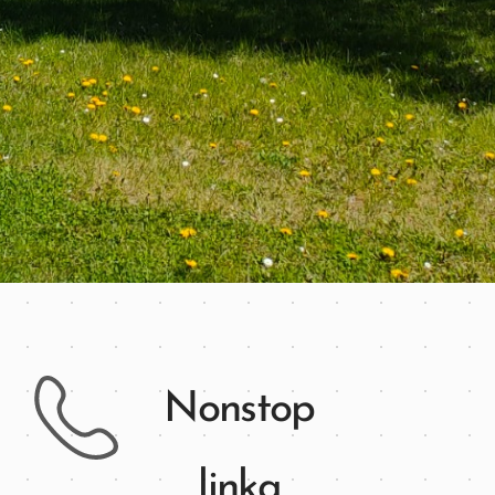
Nonstop
linka