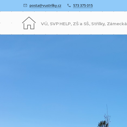
posta@vustrilky.cz
573 375 015
VÚ, SVP HELP, ZŠ a SŠ, Střílky, Zámecká