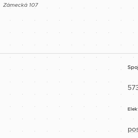
Zámecká 107
Spoj
573
Elek
pos