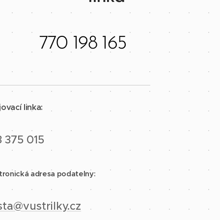
770 198 165
ovací linka:
 375 015
tronická adresa podatelny:
ta@vustrilky.cz