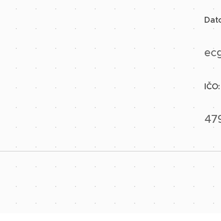
Dat
ec
IČO
47