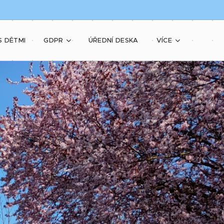
S DĚTMI
GDPR
ÚŘEDNÍ DESKA
VÍCE