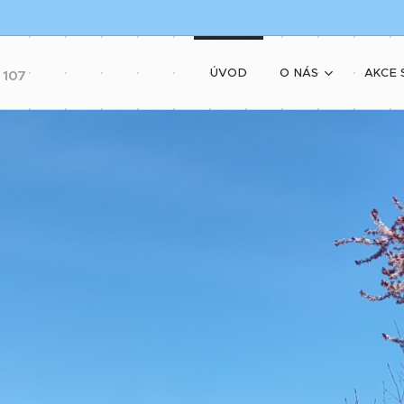
ÚVOD
O NÁS
AKCE 
 107