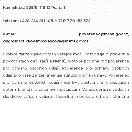
Karmelitská 529/5,
118 12 Praha 1
+420
telefon: +420
234 811 105,
770 153 573
,
e-mail:
poverenec@msmt.gov.cz
dagmar.souckovamikolaskova@msmt.gov.cz
Školské zařízení jako "orgán veřejné moci" rozhoduje o právech a
povinnostech dětí, žáků a klientů, proto je povinné mít pověřence
pro ochranu osobních údajů. Pověřence pro ochranu osobních
údajů pro naše zařízení jmenuje statutární orgán ústavu. Pověřenec
pro ochranu osobních údajů musí být dostupný a k dispozici i
dětem, klientům a zákonným zástupcům. Ve spolupráci s vedením
školského zařízení vyřizuje žádosti a informace od dětí, klientů a
zákonných zástupců včetně řešení vznesených žádostí.