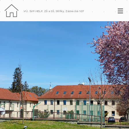
VÚ, SVP HELP, ZŠ a SŠ, Střílky, Zámecká 107