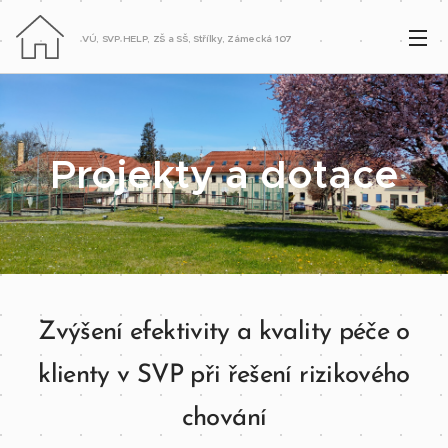
VÚ, SVP HELP, ZŠ a SŠ, Střílky, Zámecká 107
Projekty a dotace
Zvýšení efektivity a kvality péče o
klienty v SVP při řešení rizikového
chování