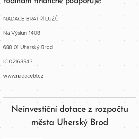
rodinám finančně podporuje:
NADACE BRATŘÍ LUŽŮ
Na Výsluní 1408
688 01 Uherský Brod
IČ 02163543
www.nadacebl.cz
Neinvestiční dotace z rozpočtu
města Uherský Brod