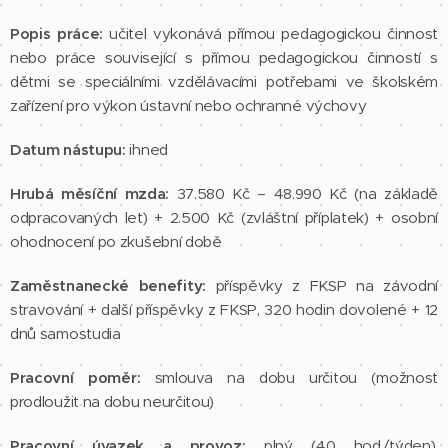
Popis práce:
učitel vykonává přímou pedagogickou činnost
nebo práce související s přímou pedagogickou činností s
dětmi se speciálními vzdělávacími potřebami ve školském
zařízení pro výkon ústavní nebo ochranné výchovy
Datum nástupu:
ihned
Hrubá měsíční mzda:
37.580 Kč – 48.990 Kč (na základě
odpracovaných let) + 2.500 Kč (zvláštní příplatek) + osobní
ohodnocení po zkušební době
Zaměstnanecké benefity:
příspěvky z FKSP na závodní
stravování + další příspěvky z FKSP, 320 hodin dovolené + 12
dnů samostudia
Pracovní poměr:
smlouva na dobu určitou (možnost
prodloužit na dobu neurčitou)
Pracovní úvazek a provoz:
plný (40 hod./týden),