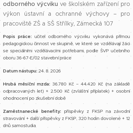
odborného výcviku
ve školském zařízení pro
výkon ústavní a ochranné výchovy
– pro
pracoviště ZŠ a SŠ Střílky, Zámecká 107
Popis práce:
učitel odborného výcviku vykonává přímou
pedagogickou činnost ve skupině, ve které se vzdělávají žáci
se speciálními vzdělávacími potřebami, podle ŠVP učebního
oboru 36-67-E/02 stavební práce
Datum nástupu:
24. 8. 2026
Hrubá měsíční mzda:
36.780 Kč – 44.420 Kč (na základě
odpracovaných let) + 2.500 Kč (zvláštní příplatek) + osobní
ohodnocení po zkušební době
Zaměstnanecké benefity:
příspěvky z FKSP na závodní
stravování + další příspěvky z FKSP, 320 hodin dovolené + 12
dnů samostudia