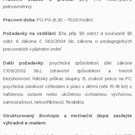
jednosměnný
Pracovní doba:
PO-PÁ (6,30 – 15,00 hodin)
Požadavky na vzdělání:
§7a, příp. §9 odst.1 a současně §9
odst. 6 zákona č. 563/2004 Sb. zákona o pedagogických
pracovnících v platném znění
Další požadavky:
psychická způsobilost (dle zákona
č.109/2002 Sb.), zdravotní způsobilost a trestní
bezúhonnost,
řidičský průkaz skupiny B, znalost práce na PC,
psychická odolnost vzhledem k práci s dětmi (věk 15-18 let) s
nařízenou ústavní nebo uloženou ochrannou výchovou,
samostatnost, nekonfliktnost, flexibilita
Strukturovaný životopis a motivační dopis zasílejte
výhradně e-mailem.