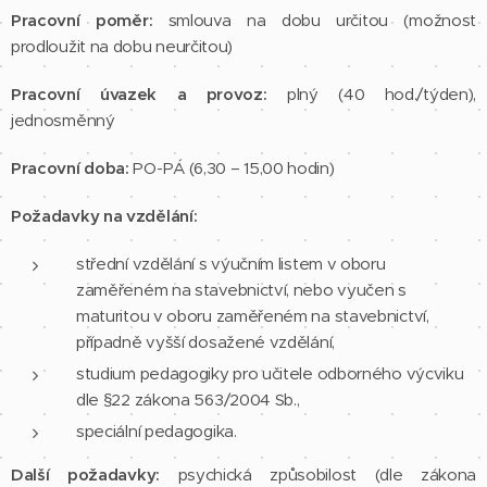
Pracovní poměr:
smlouva na dobu určitou (možnost
prodloužit na dobu neurčitou)
Pracovní úvazek a provoz:
plný (40 hod./týden),
jednosměnný
Pracovní doba:
PO-PÁ (6,30 – 15,00 hodin)
Požadavky na vzdělání:
střední vzdělání s výučním listem v oboru
zaměřeném na stavebnictví, nebo vyučen s
maturitou v oboru zaměřeném na stavebnictví,
případně vyšší dosažené vzdělání,
studium pedagogiky pro učitele odborného výcviku
dle §22 zákona 563/2004 Sb.,
speciální pedagogika.
Další požadavky:
psychická způsobilost (dle zákona