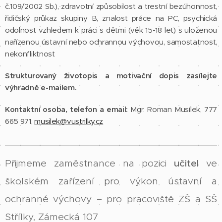
č.109/2002 Sb.), zdravotní způsobilost a trestní bezúhonnost,
řidičský průkaz skupiny B, znalost práce na PC, psychická
odolnost vzhledem k práci s dětmi (věk 15-18 let) s uloženou
nařízenou ústavní nebo ochrannou výchovou, samostatnost,
nekonfliktnost
Strukturovaný životopis a motivační dopis zasílejte
výhradně e-mailem.
Kontaktní osoba, telefon a email:
Mgr. Roman Musílek, 777
665 971,
musilek@vustrilky.cz
Přijmeme zaměstnance na pozici
učitel
ve
školském zařízení pro výkon ústavní a
ochranné výchovy
– pro pracoviště ZŠ a SŠ
Střílky, Zámecká 107