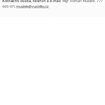
Kontaktní osoba, telefon a e-mail:
Mgr. Roman Musílek, 777
665 971,
musilek@vustrilky.cz
Přijmeme zaměstnance na pozici
učitel
angličtiny
ve školském zařízení pro výkon
ústavní a ochranné výchovy
– pro pracoviště
ZŠ a SŠ Střílky, Zámecká 107
Popis práce:
učitel vykonává přímou pedagogickou činnost
nebo práce související s přímou pedagogickou činností s
dětmi se speciálními vzdělávacími potřebami ve školském
zařízení pro výkon ústavní nebo ochranné výchovy
Datum nástupu:
ihned
Odměna:
400 Kč/hod