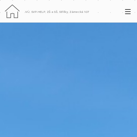
VÚ, SVP HELP, ZŠ a SŠ, Střílky, Zámecká 107